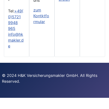
uns
zum
Tel:
+49(
Kontktfo
0)5721
rmular
9948
965
info@hk
makler.d
e
© 2024
H&K Versicherungsmakler GmbH
. All Rights
Reserved.