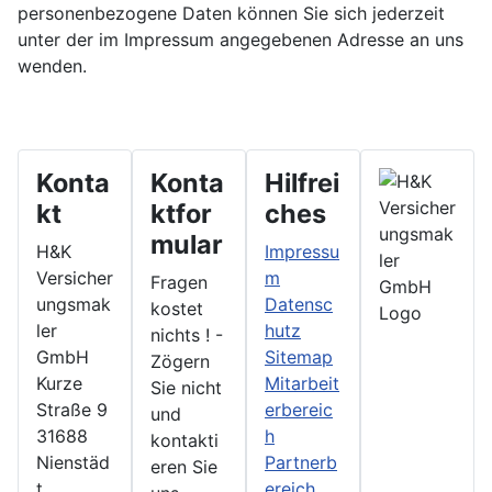
personenbezogene Daten können Sie sich jederzeit
unter der im Impressum angegebenen Adresse an uns
wenden.
Konta
Konta
Hilfrei
kt
ktfor
ches
mular
H&K
Impressu
Versicher
m
Fragen
ungsmak
Datensc
kostet
ler
hutz
nichts ! -
GmbH
Sitemap
Zögern
Kurze
Mitarbeit
Sie nicht
Straße 9
erbereic
und
31688
h
kontakti
Nienstäd
Partnerb
eren Sie
t
ereich